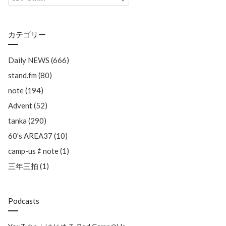
カテゴリー
Daily NEWS (666)
stand.fm (80)
note (194)
Advent (52)
tanka (290)
60's AREA37 (10)
camp-us ⇄ note (1)
三年三拍 (1)
Podcasts