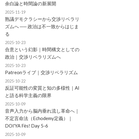
余白論と時間論の新展開
2025-11-19
熟議デモクラシーから交渉リベラリ
ズムへ ── 政治は不一致からはじま
る
2025-10-23
合意という幻影｜時間構文としての
政治｜交渉リベラリズムへ
2025-10-23
Patreonライブ｜交渉リベラリズム
2025-10-22
反証可能性の変質と知の多様性｜AI
と語る科学主義の限界
2025-10-09
音声入力から脳内垂れ流し革命へ｜
不定言命法（Echodemy定義）｜
DOI'YA Fès! Day 5-6
2025-10-09