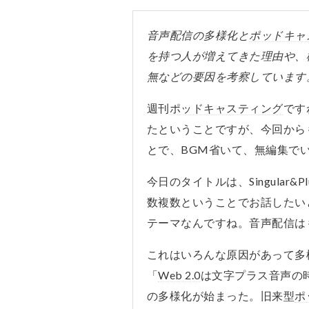
音声配信の多様化と
ポッドキャ
を持つ人が増えてきた理由や、
無などの要因を考察しています。（A
週刊
ポッドキャスティング
です
たということですが、今回から
とで、BGM省いて、無編集で
今日のタイトルは、Singular
数複数ということでお話したい
テーマなんですね。音声配信は
これはいろんな原因があって多
「
Web 2.0
は文字プラス音声の
の多様化が始まった。旧来型
ポ