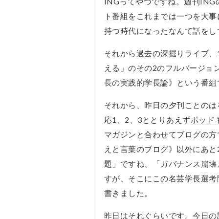
INGってやつですね。週刊IN
ト
番組をこれまでは一つを大事
持つ時代になったなんて話をし
それから過去の深掘りライブ、
える」のその2のフルバージョ
長の実践的学長論》という番組
それから、昨日の夕刊ことのは
応1、2、3ととりあえず
ポッド
マガジンと合わせてブログの方
えと言葉のブログ》以外にあと
題」ですね、「ガバナンス崩壊
すが、そこにこの名芸学長選考
書きました。
昨日はそれぐらいです。今日の