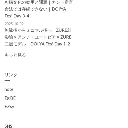
AI構文化の効用と課題｜カント定言
命法では存続できない｜DOI'YA
Fès! Day 3-4
2025-10-09
無駄指からミニマル指へ｜ZURE幻
影論 × アンチ・ユートピア × ZURE
二層モデル｜DOI'YA Fès! Day 1-2
もっと見る
リンク
note
EgQE
EZsy
SNS