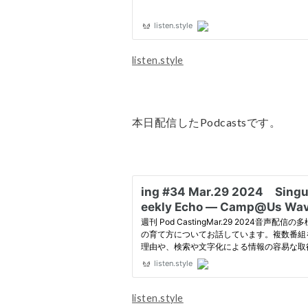
listen.style
本日配信したPodcastsです。
listen.style