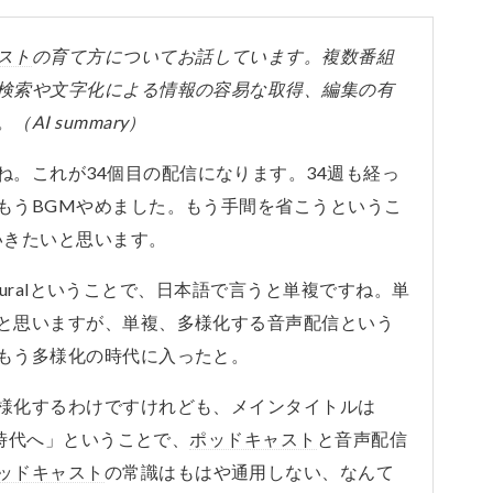
スト
の育て方についてお話しています。複数番組
検索や文字化による情報の容易な取得、編集の有
I summary）
ね。これが34個目の配信になります。34週も経っ
もうBGMやめました。もう手間を省こうというこ
いきたいと思います。
&Pluralということで、日本語で言うと単複ですね。単
と思いますが、単複、多様化する音声配信という
もう多様化の時代に入ったと。
様化するわけですけれども、メインタイトルは
時代へ」ということで、
ポッドキャスト
と音声配信
ッドキャスト
の常識はもはや通用しない、なんて